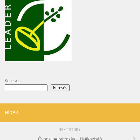
Keresés
Keresés
HÍREK
NEXT STORY
Óvodai beiratkozás – tájékoztató