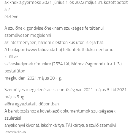
akiknek a gyermeke 2021. június 1. és 2022.május 31. között betölti
a 2.
életévét.
A szülőnek, gondviselőnek nem szükséges feltétlenül
személyesen megjelenni
az intézményben, hanem elektronikus úton is eljárhat.
A honlapon (www.tatiovoda.hu) feltüntetett dokumentumot
kitöltve
szíveskedjenek címünkre (2534 Tát, Móricz Zsigmond utca 1-3.)
postai úton
megküldeni 2021.május 20.-ig.
Személyes megjelenésre is lehetőség van 2021. május 3-tól 2021.
május 5-ig
előre egyeztetett időpontban.
A beiratkozáshoz a következő dokumentumok szükségesek:
születési
anyakönyvi kivonat, lakcímkártya, TAJ kártya, a szülő személyi
igazolványa.