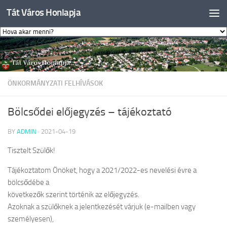
Tát Város Honlapja
Skip to content
ÖNKORMÁNYZATI FELHÍVÁSOK
Bölcsődei előjegyzés – tájékoztató
BY
ADMIN
·
2021-04-19
Tisztelt Szülők!
Tájékoztatom Önöket, hogy a 2021/2022-es nevelési évre a
bölcsődébe a
következők szerint történik az előjegyzés.
Azoknak a szülőknek a jelentkezését várjuk (e-mailben vagy
személyesen),