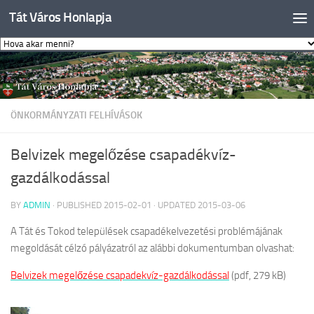
Tát Város Honlapja
Skip to content
ÖNKORMÁNYZATI FELHÍVÁSOK
Belvizek megelőzése csapadékvíz-
gazdálkodással
BY
ADMIN
· PUBLISHED
2015-02-01
· UPDATED
2015-03-06
A Tát és Tokod települések csapadékelvezetési problémájának
megoldását célzó pályázatról az alábbi dokumentumban olvashat:
Belvizek megelőzése csapadekvíz-gazdálkodással
(pdf, 279 kB)