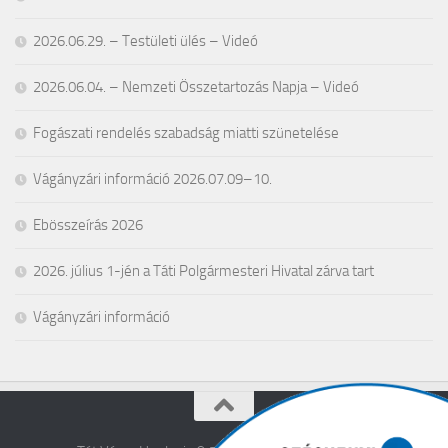
2026.06.29. – Testületi ülés – Videó
2026.06.04. – Nemzeti Összetartozás Napja – Videó
Fogászati rendelés szabadság miatti szünetelése
Vágányzári információ 2026.07.09–10.
Ebösszeírás 2026
2026. július 1-jén a Táti Polgármesteri Hivatal zárva tart
Vágányzári információ