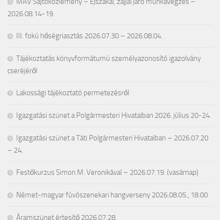
MÁV Sajtóközlemény – Éjszakai, zajjal járó munkavégzés –
2026.08.14-19.
III. fokú hőségriasztás 2026.07.30 – 2026.08.04.
Tájékoztatás könyvformátumú személyazonosító igazolvány
cseréjéről
Lakossági tájékoztató permetezésről
Igazgatási szünet a Polgármesteri Hivatalban 2026. július 20-24.
Igazgatási szünet a Táti Polgármesteri Hivatalban – 2026.07.20
– 24.
Festőkurzus Simon M. Veronikával – 2026.07.19. (vasárnap)
Német-magyar fúvószenekari hangverseny 2026.08.05., 18.00
Áramszünet értesítő 2026.07.28.