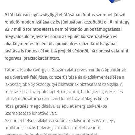
A táti lakosok egészségügyi ellátásában fontos szerepet játszó
rendelő modernizálása ez év júniusában kezdődött el. A mintegy
32,7 millió forintos vissza nem térítendő uniós támogatással
megvalósuló fejlesztés során az épület korszerűsítésén és
akadálymentesítésén túl a praxisok eszközellátottságának
javítása is fontos cél volt. A projekt védőnői, háziorvosi valamint
fogorvosi praxisokat érintett.
Táton, a Klapka György u. 2. szám alatti orvosi rendelő épületének
és udvarának felújítása, korszerűsítése és akadálymentesítése a
lakosság jobb egészségügyi ellátásának biztosítását szolgálja. A
felújítás során az épület új tetőhéjazatot, bádogozást, eresz- és
lefolyó esőcsatorna rendszert kapott. Az utólagos külső
hőszigetelés megoldásával az épület energiatakarékos
üzemeltetése lehetővé vált.
Az épület belső átalakítása során akadálymentes WC és egy
multifunkcionális helyiség kialakítása mellett az infó-