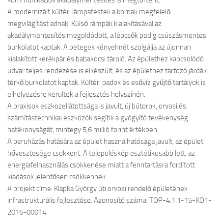
kommunikációs akadálymentesítés is megtörtént.
A modernizált kültéri lámpatestek a kornak megfelelő
megvilágítást adnak. Külső rámpák kialakításával az
akadálymentesítés megoldódott, a lépcsők pedig csúszásmentes
burkolatot kaptak. A betegek kényelmét szolgálja az újonnan
kialakított kerékpár és babakocsi tároló. Az épülethez kapcsolódó
udvar teljes rendezése is elkészült, és az épülethez tartozó járdák
térkő burkolatot kaptak. Kültéri padok és esővíz gyűjtő tartályok is
elhelyezésre kerültek a fejlesztés helyszínén.
A praxisok eszközellátottsága is javult, új bútorok, orvosi és
számítástechnikai eszközök segítik a gyógyító tevékenység
hatékonyságát, mintegy 5,6 millió forint értékben.
A beruházás hatására az épület használhatósága javult, az épület
hővesztesége csökkent. A településkép esztétikusabb lett, az
energiafelhasználás csökkenése miatt a fenntartásra fordított
kiadások jelentősen csökkennek.
A projekt címe: Klapka György úti orvosi rendelő épületének
infrastrukturális fejlesztése. Azonosító száma: TOP-4.1.1-15-KO1-
2016-00014.