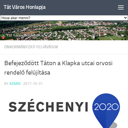
Tát Város Honlapja
Skip to content
ÖNKORMÁNYZATI FELHÍVÁSOK
Befejeződött Táton a Klapka utcai orvosi
rendelő felújítása
BY
ADMIN
·
2017-10-31