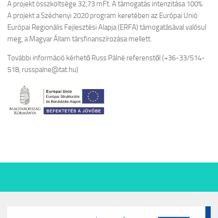
A projekt összköltsége 32,73 mFt. A támogatás intenzitása 100%.
A projekt a Széchenyi 2020 program keretében az Európai Unió
Európai Regionális Fejlesztési Alapja (ERFA) támogatásával valósul
meg, a Magyar Állam társfinanszírozása mellett.
További információ kérhető Russ Pálné referenstől (+36-33/514-
518, russpalne@tat.hu)