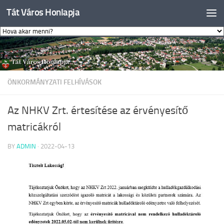
Tát Város Honlapja
Skip to content
ÖNKORMÁNYZATI FELHÍVÁSOK
Az NHKV Zrt. értesítése az érvényesítő
matricákról
BY
ADMIN
·
2022-04-13