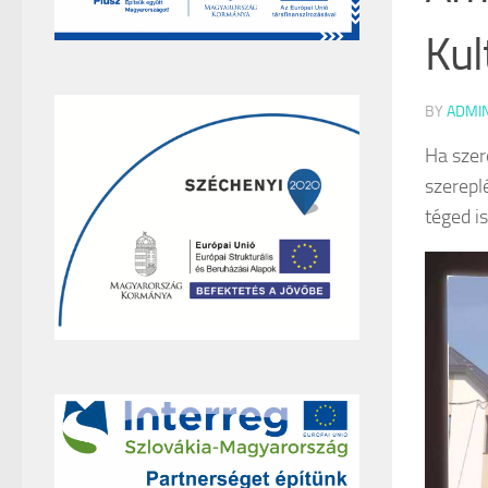
Kul
BY
ADMI
Ha szer
szerepl
téged i