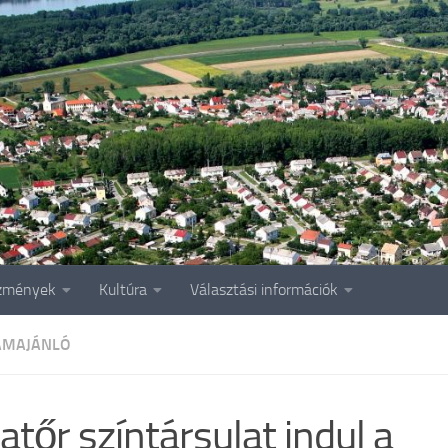
zmények
Kultúra
Választási információk
AMAJÁNLÓ
tőr színtársulat indul a