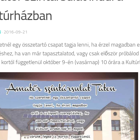
túrházban
N
·
2016-09-21
etnél egy összetartó csapat tagja lenni, ha érzel magadban e
éshez, ha van már tapasztalatod, vagy csak először próbálod
s kortól függetlenül október 9-én (vasárnap) 10 órára a Kultú