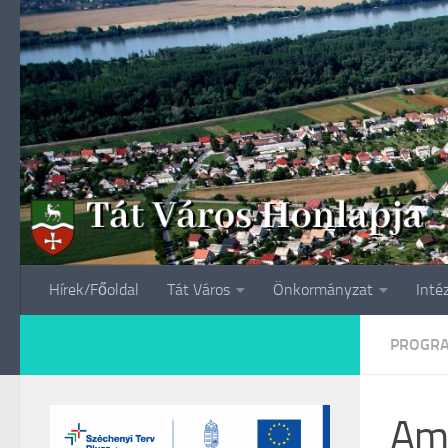
Skip to content
Hírek/Főoldal
Tát Város
Önkormányzat
Inté
PROGR
Ama