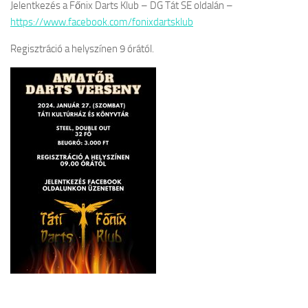
Jelentkezés a Főnix Darts Klub – DG Tát SE oldalán –
https://www.facebook.com/fonixdartsklub
Regisztráció a helyszínen 9 órától.