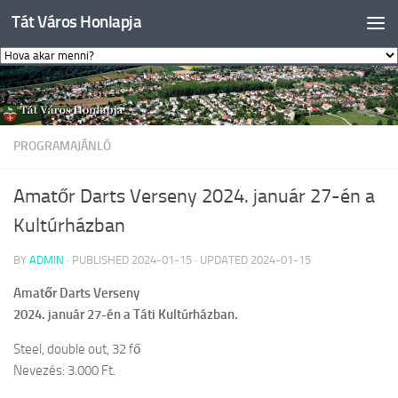
Tát Város Honlapja
Skip to content
PROGRAMAJÁNLÓ
Amatőr Darts Verseny 2024. január 27-én a
Kultúrházban
BY
ADMIN
· PUBLISHED
2024-01-15
· UPDATED
2024-01-15
Amatőr Darts Verseny
2024. január 27-én a Táti Kultúrházban.
Steel, double out, 32 fő
Nevezés: 3.000 Ft.