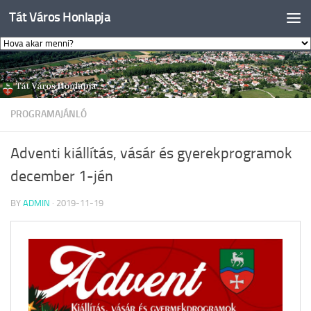
Tát Város Honlapja
Skip to content
PROGRAMAJÁNLÓ
Adventi kiállítás, vásár és gyerekprogramok
december 1-jén
BY
ADMIN
·
2019-11-19