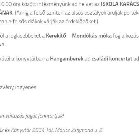
6.00 óra között intézményünk ad helyet az
ISKOLA KARÁC
ÁNAK
. (Amíg a felső szinten az alsós osztályok árulják porték
ban a felsős diákok várják az érdeklődőket.)
ól a legkisebbeket a
Kerekítő – Mondókás móka
foglalkozás
al.
rától a könyvtárban a
Hangemberek
ad
családi koncertet
ad
zvény ingyenes!
amváltozás jogát fenntartjuk!
áz és Könyvtár 2534 Tát, Móricz Zsigmond u. 2.