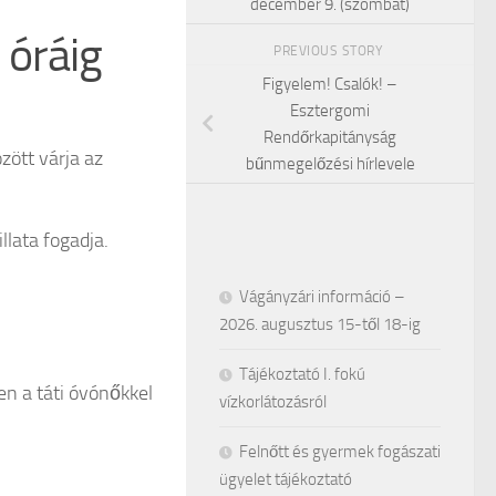
december 9. (szombat)
 óráig
PREVIOUS STORY
Figyelem! Csalók! –
Esztergomi
Rendőrkapitányság
zött várja az
bűnmegelőzési hírlevele
lata fogadja.
Vágányzári információ –
2026. augusztus 15-től 18-ig
Tájékoztató I. fokú
en a táti óvónőkkel
vízkorlátozásról
Felnőtt és gyermek fogászati
ügyelet tájékoztató