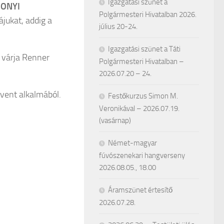
Igazgatási szünet a
SONYI
Polgármesteri Hivatalban 2026.
ájukat, addig a
július 20-24.
Igazgatási szünet a Táti
 várja Renner
Polgármesteri Hivatalban –
2026.07.20 – 24.
vent alkalmából.
Festőkurzus Simon M.
Veronikával – 2026.07.19.
(vasárnap)
Német-magyar
fúvószenekari hangverseny
2026.08.05., 18.00
Áramszünet értesítő
2026.07.28.