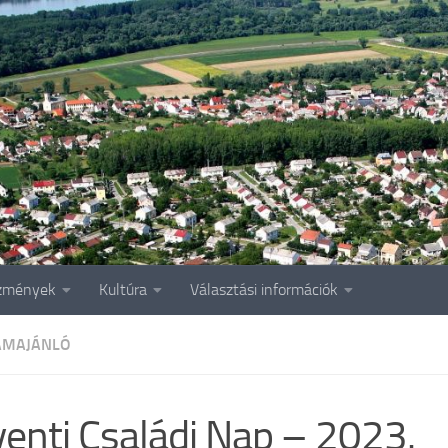
zmények
Kultúra
Választási információk
AMAJÁNLÓ
enti Családi Nap – 2023.