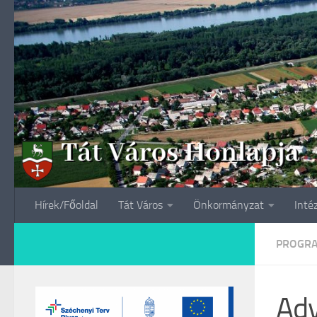
Skip to content
Hírek/Főoldal
Tát Város
Önkormányzat
Inté
PROGR
Adv