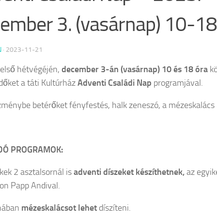
ember 3. (vasárnap) 10-18
N
·
2023-11-21
első hétvégéjén,
december 3-án (vasárnap) 10 és 18 óra
kö
dőket a táti Kultúrház
Adventi Családi Nap
programjával.
zménybe betérőket fényfestés, halk zeneszó, a mézeskalács il
DÓ PROGRAMOK:
kek 2 asztalsornál is
adventi díszeket készíthetnek,
az egyik
on Papp Andival.
hában
mézeskalácsot lehet
díszíteni.