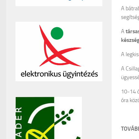
A bátra
segítsé
A
társa
készség
A legki
A Csill
ügyessé
10-14 ó
óra köz
TOVÁB