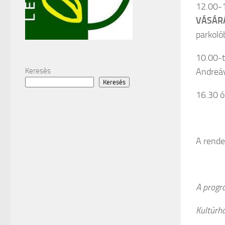
12.00-1
VÁSÁR
parkoló
10.00-t
Andreáv
Keresés
Keresés
16.30 ó
A rende
A progr
Kultúrh