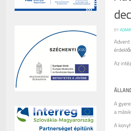
dec
BY
ADMI
Advent 
érdeklő
Az inté
ÁLLAN
A gyere
a másik
A kony