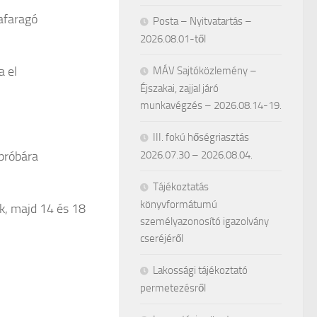
afaragó
Posta – Nyitvatartás –
2026.08.01-től
 el
MÁV Sajtóközlemény –
Éjszakai, zajjal járó
munkavégzés – 2026.08.14-19.
III. fokú hőségriasztás
 próbára
2026.07.30 – 2026.08.04.
Tájékoztatás
könyvformátumú
k, majd 14 és 18
személyazonosító igazolvány
cseréjéről
Lakossági tájékoztató
permetezésről