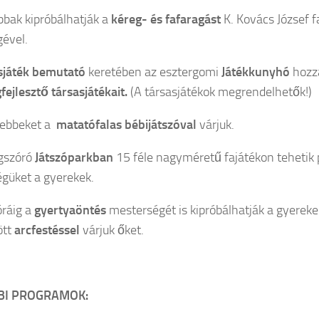
bbak kipróbálhatják a
kéreg- és fafaragást
K. Kovács József f
gével.
sjáték bemutató
keretében az esztergomi
Játékkunyhó
hozza
fejlesztő társasjátékait.
(A társasjátékok megrendelhetők!)
sebbeket a
matatófalas bébijátszóval
várjuk.
agszóró
Játszóparkban
15 féle nagyméretű fajátékon tehetik
güket a gyerekek.
ráig a
gyertyaöntés
mesterségét is kipróbálhatják a gyereke
ött
arcfestéssel
várjuk őket.
BI PROGRAMOK: