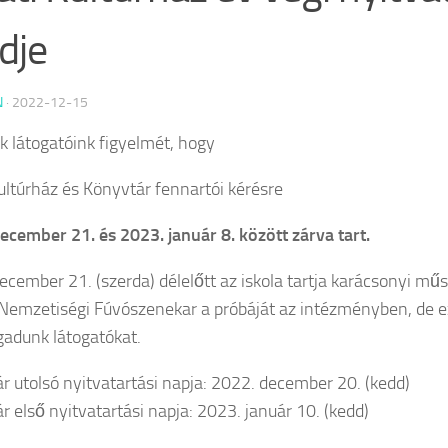
dje
N
·
2022-12-15
uk látogatóink figyelmét, hogy
Kultúrház és Könyvtár fennartói kérésre
ecember 21. és 2023. január 8. között zárva tart.
cember 21. (szerda) délelőtt az iskola tartja karácsonyi műso
emzetiségi Fúvószenekar a próbáját az intézményben, de 
adunk látogatókat.
r utolsó nyitvatartási napja: 2022. december 20. (kedd)
r első nyitvatartási napja: 2023. január 10. (kedd)