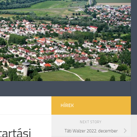
HÍREK
NEXT STORY
tartási
Táti Walzer 2022. december