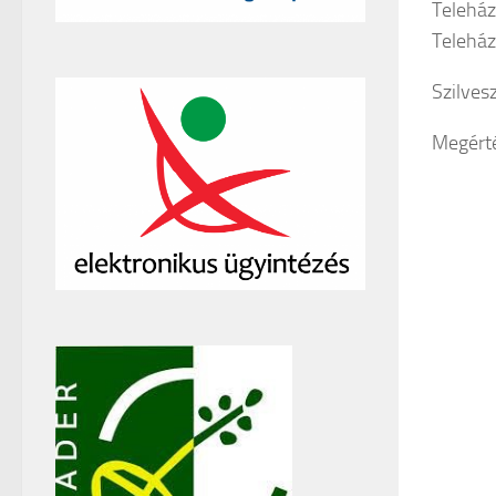
Teleház
Teleház,
Szilves
Megérté