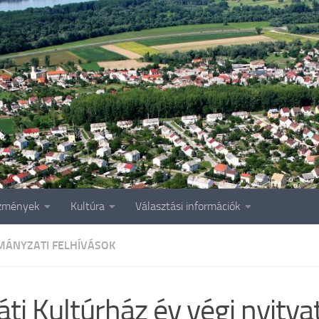
zmények
Kultúra
Választási információk
ÁNYZATI FELHÍVÁSOK
áti Kultúrház év végi nyitva