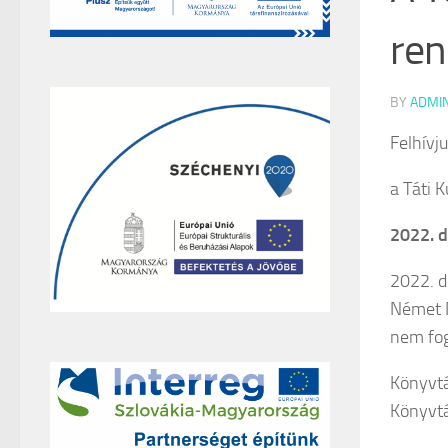
ren
BY
ADMI
Felhívj
a Táti 
2022. d
2022. de
Német N
nem fog
Könyvtá
Könyvtá