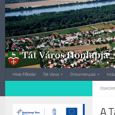
Skip to content
Hírek/Főoldal
Tát Város
Önkormányzat
Inté
ÖNKORM
A T