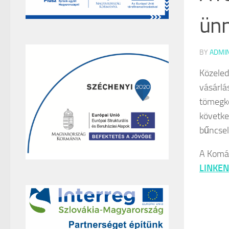
ünn
BY
ADMI
Közeled
vásárlá
tömegkö
követke
bűncsel
A Komá
LINKEN