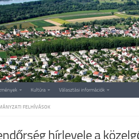
zmények
Kultúra
Választási információk
ÁNYZATI FELHÍVÁSOK
endőrség hírlevele a közelg