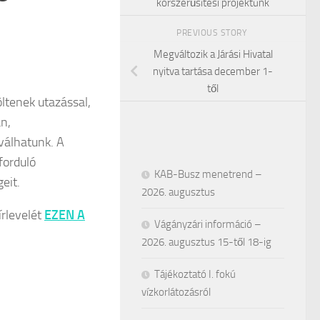
korszerűsítési projektünk
PREVIOUS STORY
Megváltozik a Járási Hivatal
nyitva tartása december 1-
től
ltenek utazással,
n,
válhatunk. A
forduló
KAB-Busz menetrend –
eit.
2026. augusztus
rlevelét
EZEN A
Vágányzári információ –
2026. augusztus 15-től 18-ig
Tájékoztató I. fokú
vízkorlátozásról