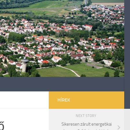
HÍREK
NEXT STORY
ő
Sikeresen zárult energetikai