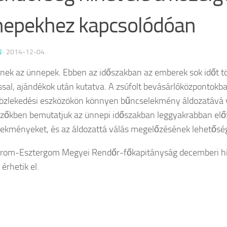
epekhez kapcsolódóan
N
·
2014-12-04
nek az ünnepek. Ebben az időszakban az emberek sok időt tö
ssal, ajándékok után kutatva. A zsúfolt bevásárlóközpontokba
zlekedési eszközökön könnyen bűncselekmény áldozatává 
zőkben bemutatjuk az ünnepi időszakban leggyakrabban elő
ekményeket, és az áldozattá válás megelőzésének lehetőség
rom-Esztergom Megyei Rendőr-főkapitányság decemberi hí
érhetik el.