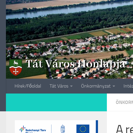
Skip to content
Hírek/Főoldal
Tát Város
Önkormányzat
Inté
ÖNKORM
A r