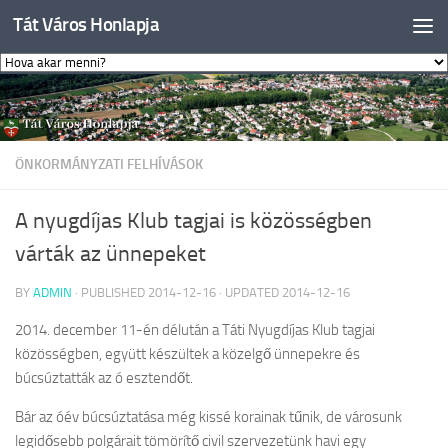
Tát Város Honlapja
Skip to content
ÖNKORMÁNYZATI FELHÍVÁSOK
A nyugdíjas Klub tagjai is közösségben
várták az ünnepeket
BY
ADMIN
· PUBLISHED
2014-12-16
· UPDATED
2014-12-16
2014. december 11-én délután a Táti Nyugdíjas Klub tagjai
közösségben, együtt készültek a közelgő ünnepekre és
búcsúztatták az ó esztendőt.
Bár az óév búcsúztatása még kissé korainak tűnik, de városunk
legidősebb polgárait tömörítő civil szervezetünk havi egy