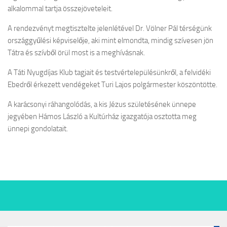
alkalommal tartja összejöveteleit.
A rendezvényt megtisztelte jelenlétével Dr. Völner Pál térségünk
országgyűlési képviselője, aki mint elmondta, mindig szívesen jön
Tátra és szívből örül most is a meghívásnak.
A Táti Nyugdíjas Klub tagjait és testvértelepülésünkről, a felvidéki
Ebedről érkezett vendégeket Turi Lajos polgármester köszöntötte.
A karácsonyi ráhangolódás, a kis Jézus születésének ünnepe
jegyében Hámos László a Kultúrház igazgatója osztotta meg
ünnepi gondolatait.