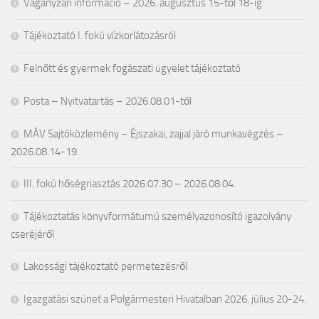
Vágányzári információ – 2026. augusztus 15-től 18-ig
Tájékoztató I. fokú vízkorlátozásról
Felnőtt és gyermek fogászati ügyelet tájékoztató
Posta – Nyitvatartás – 2026.08.01-től
MÁV Sajtóközlemény – Éjszakai, zajjal járó munkavégzés –
2026.08.14-19.
III. fokú hőségriasztás 2026.07.30 – 2026.08.04.
Tájékoztatás könyvformátumú személyazonosító igazolvány
cseréjéről
Lakossági tájékoztató permetezésről
Igazgatási szünet a Polgármesteri Hivatalban 2026. július 20-24.