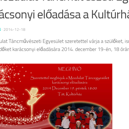
ácsonyi előadása a Kultúr
N
·
2014-12-18
lat Táncművészeti Egyesület szeretettel várja a szülőket, i
dőket karácsonyi előadására 2014. december 19-én, 18 órár