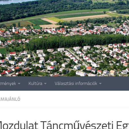
zmények
Kultúra
Választási információk
AMAJÁNLÓ
ozdulat Táncművészeti Eg