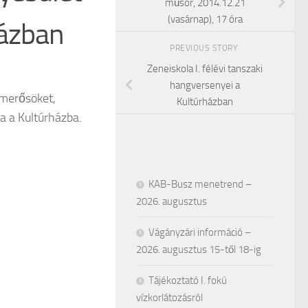
műsor, 2014.12.21
(vasárnap), 17 óra
házban
PREVIOUS STORY
Zeneiskola I. félévi tanszaki
hangversenyei a
smerősöket,
Kultúrházban
a a Kultúrházba.
KAB-Busz menetrend –
2026. augusztus
Vágányzári információ –
2026. augusztus 15-től 18-ig
Tájékoztató I. fokú
vízkorlátozásról