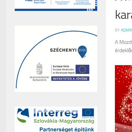
kar
BY
ADMI
A Mozdu
érdeklő