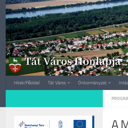
Skip to content
Hírek/Főoldal
Tát Város
Önkormányzat
Inté
PROGR
A M