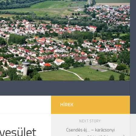
HÍREK
NEXT STORY
yesület
Csendés éj… – karácsonyi