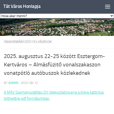
Tát Város Honlapja
Skip to content
ÖNKORMÁNYZATI FELHÍVÁSOK
2025. augusztus 22-25 között Esztergom-
Kertváros – Almásfüzitő vonalszakaszon
vonatpótló autóbuszok közlekednek
BY
ADMIN
·
2025-08-12
A MÁV Személyszállítási Zrt. tájékoztatója erre a linkre kattintva
tölthető le pdf formátumban.