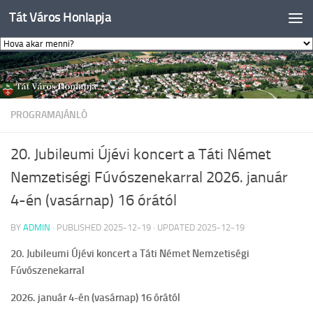
Tát Város Honlapja
Skip to content
PROGRAMAJÁNLÓ
20. Jubileumi Újévi koncert a Táti Német
Nemzetiségi Fúvószenekarral 2026. január
4-én (vasárnap) 16 órától
BY
ADMIN
· PUBLISHED
2025-12-19
· UPDATED
2025-12-19
20. Jubileumi Újévi koncert a Táti Német Nemzetiségi
Fúvószenekarral
2026. január 4-én (vasárnap) 16 órától