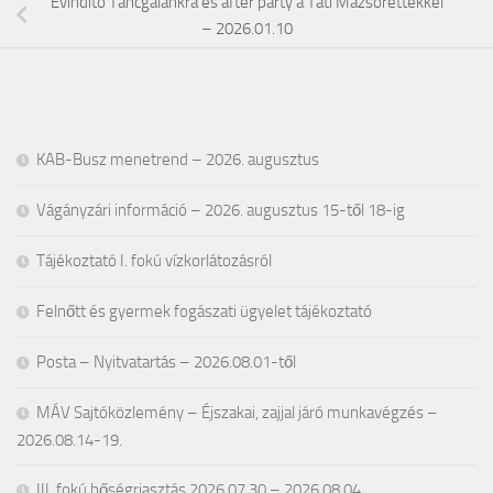
Évindító Táncgálánkra és after party a Táti Mazsorettekkel
– 2026.01.10
KAB-Busz menetrend – 2026. augusztus
Vágányzári információ – 2026. augusztus 15-től 18-ig
Tájékoztató I. fokú vízkorlátozásról
Felnőtt és gyermek fogászati ügyelet tájékoztató
Posta – Nyitvatartás – 2026.08.01-től
MÁV Sajtóközlemény – Éjszakai, zajjal járó munkavégzés –
2026.08.14-19.
III. fokú hőségriasztás 2026.07.30 – 2026.08.04.