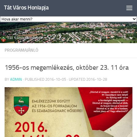
Tát Város Honlapja
Skip to content
PROGRAMAJÁNLÓ
1956-os megemlékezés, október 23. 11 óra
BY
ADMIN
· PUBLISHED
2016-10-05
· UPDATED
2016-10-28