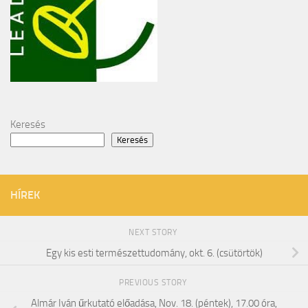
Keresés
Keresés
HÍREK
NEXT STORY
Egy kis esti természettudomány, okt. 6. (csütörtök)
PREVIOUS STORY
Almár Iván űrkutató előadása, Nov. 18. (péntek), 17.00 óra,