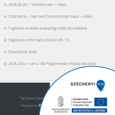
2026.06.29. – Testületi ülés – Videó
2026.06.04. – Nemzeti Összetartozás Napja – Videó
Fogászati rendelés szabadság miatti szünetelése
Vágányzári információ 2026.07.09–10.
Ebösszeírás 2026
2026. július 1-jén a Táti Polgármesteri Hivatal zárva tart
Tát Város Honlapja © 2026. All Rights Reserved.
Powered by
- Designed with the
Hueman theme