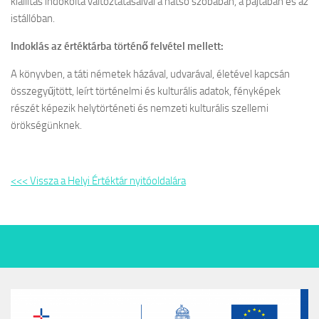
kiállítás indokolta változtatásaival a hátsó szobában, a pajtában és az
istállóban.
Indoklás az értéktárba történő felvétel mellett:
A könyvben, a táti németek házával, udvarával, életével kapcsán
összegyűjtött, leírt történelmi és kulturális adatok, fényképek
részét képezik helytörténeti és nemzeti kulturális szellemi
örökségünknek.
<<< Vissza a Helyi Értéktár nyitóoldalára