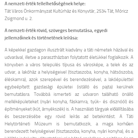
A nemzeti érték fellelhetőségének helye:
Tát Város Önkormányzat Kultúrház és Könyvtár, 2534 Tát, Móricz
Zsigmond u. 2.
A nemzeti érték rövid, szöveges bemutatása, egyedi
jellemzőinek és történetének leírása:
A képekkel gazdagon illusztrált kiadvány a táti németek házával és
udvarával, illetve a parasztházban folytatott életükkel foglalkozik. A
könyvben a város település típusa és városképe, a telek és az
udvar, a lakóház a helyiségeivel (tisztaszoba, konyha, hátsószoba,
éléskamra), azok szerepével és berendezésével, a lakóépülettel
egybeépített gazdasági épületei (istálló és pajta) kerülnek
bemutatásra. Továbbá ismerteti az udvaron található önálló
melléképületeket (nyári konyha, fáskamra, tyúk- és disznóól) és
építményeket (kút, árnyékszék) is. A használati tárgyak előállításába
és beszerzésébe egy rövid leírás ad betekintést. A Táti
Helytörténeti Múzeum is bemutatkozik, a maga korhűen
berendezett helyiségeivel (tisztaszoba, konyha, nyári konyha), és a