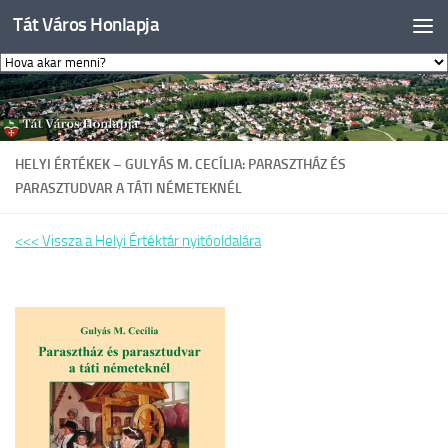
Tát Város Honlapja
Skip to content
HELYI ÉRTÉKEK – GULYÁS M. CECÍLIA: PARASZTHÁZ ÉS
PARASZTUDVAR A TÁTI NÉMETEKNÉL
<<< Vissza a Helyi Értéktár nyitóoldalára